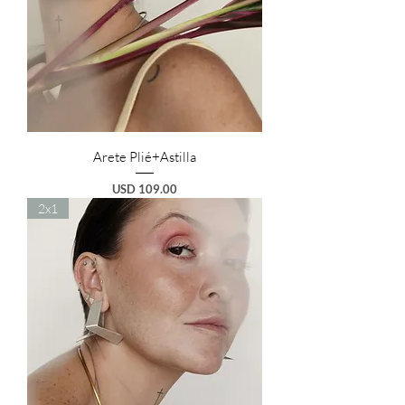
Arete Plié+Astilla
Preço
USD 109.00
2x1