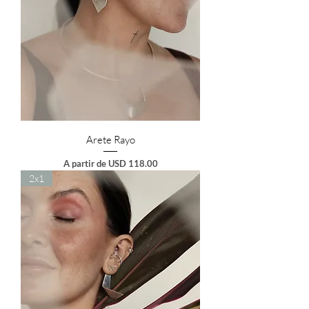
Arete Rayo
Preço promocional
A partir de
USD 118.00
2x1