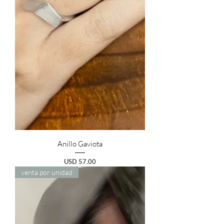
Anillo Gaviota
Preço
USD 57.00
venta por unidad