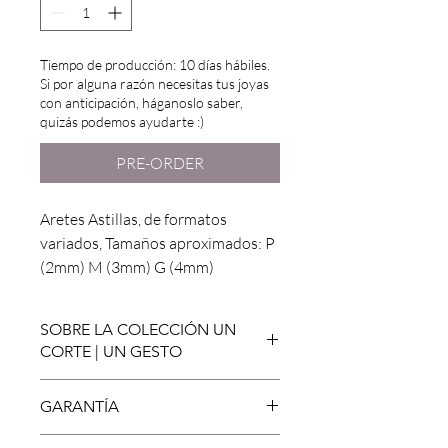
Tiempo de producción: 10 días hábiles.
Si por alguna razón necesitas tus joyas
con anticipación, háganoslo saber,
quizás podemos ayudarte :)
PRE-ORDER
Aretes Astillas, de formatos
variados, Tamaños aproximados: P
(2mm) M (3mm) G (4mm)
Vendidos por unidade. Inspirados
en los "Caquinhos", piso en
SOBRE LA COLECCIÓN UN
cerámica comun de las casas de
CORTE | UN GESTO
São Paulo de los años 50.
-
Una investigación sobre la relación
GARANTÍA
Espec.: Lámina de plata de 1.2mm
entre la joyería y el arte.
Inspirada en el movimiento artístico
cortado. Las formas pueden variar.
Creamos joyas atemporales y de calidad