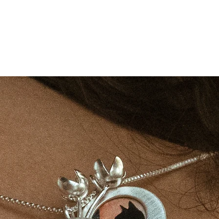
e acontecimientos, una narrativa.
na confusión, una inquietud.
as, significados y sentimientos. Una joya tejida, donde cada hilo une emoci