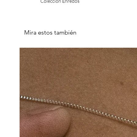
Colección Enredos
Enredos.
s.m.
En portugués, significa una historia, una secuencia d
Mira estos también
En español también significa una maraña* de hilos, u
*um emaranhado
Entre lo que se enreda… y lo que nos conecta.
La Colección Enredos nace de esa mezcla — entre idiom