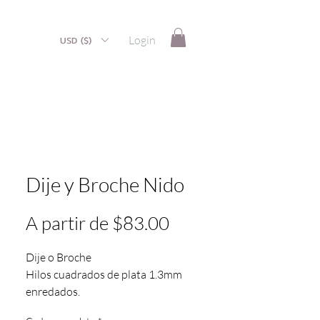
Login
USD ($)
Dije y Broche Nido
Preço
A partir de
$83.00
promocional
Dije o Broche
Hilos cuadrados de plata 1.3mm
enredados.
Acompaña un Alfiler en plata para