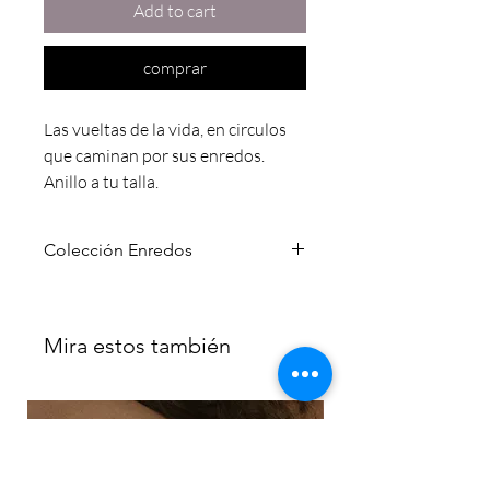
Add to cart
comprar
Las vueltas de la vida, en circulos
que caminan por sus enredos.
Anillo a tu talla.
Hilos cuadrados de 1.3mm de plata
Colección Enredos
.92
Peso aprox.: 5,4g
Enredos.
s.m.
En portugués, significa una historia, una
Mira estos también
secuencia de acontecimientos, una
narrativa.
En español también significa una
maraña* de hilos, una confusión, una
inquietud.
*um emaranhado