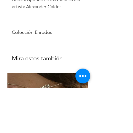
artista Alexander Calder.
Colección Enredos
Enredos.
s.m.
En portugués, significa una historia, una
Mira estos también
secuencia de acontecimientos, una
narrativa.
En español también significa una
maraña* de hilos, una confusión, una
inquietud.
*um emaranhado
Entre lo que se enreda… y lo que nos
conecta.
La Colección Enredos nace de esa
mezcla — entre idiomas, significados y
sentimientos. Una joya tejida, donde
cada hilo une emociones, encuentros y